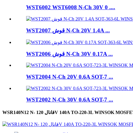
WST6002 WST6008 N-Ch 30V 0 ....
WST2007 قوش N-Ch 20V 1.4A ...
WST2006 قوش N-Ch 30V 0.17A ...
WST2004 N-Ch 20V 0.6A SOT-7 ...
WST2002 N-Ch 30V 0.6A SOT-7 ...
WSR140N12- قانال 120V 140A TO-220-3L WINSOK MOSFET