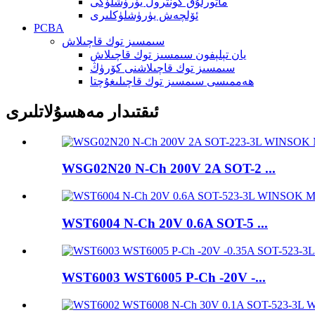
ماتورلۇق كونترول يۈرۈشلۈكى
ئۆلچەش يۈرۈشلۈكلىرى
PCBA
سىمسىز توك قاچىلاش
يان تېلېفون سىمسىز توك قاچىلاش
سىمسىز توك قاچىلاشنى كۆرۈڭ
ھەممىسى سىمسىز توك قاچىلىغۇچتا
ئىقتىدار مەھسۇلاتلىرى
WSG02N20 N-Ch 200V 2A SOT-2 ...
WST6004 N-Ch 20V 0.6A SOT-5 ...
WST6003 WST6005 P-Ch -20V -...