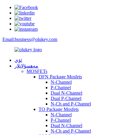
Email:
business@olukey.com
ئۆي
مەھسۇلاتلار
MOSFETs
DFN Package Mosfets
N-Channel
P-Channel
Dual N-Channel
Dual P-Channel
N-Ch and P-Channel
TO Package Mosfets
N-Channel
P-Channel
Dual N-Channel
N-Ch and P-Channel