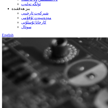
ئۈلگە تەلەپ
بىز ھەققىدە
شىركەت ئارخىپى
مەدەنىيەت ئۇقۇمى
كارخانا ئۇسلۇبى
سوئال
English