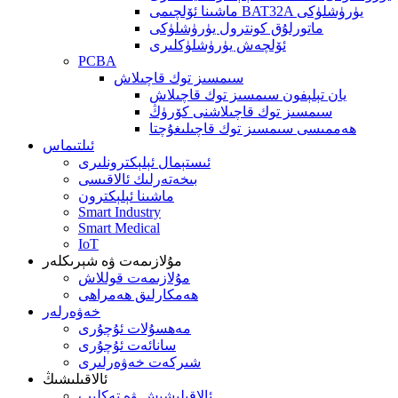
ماشىنا ئۆلچىمى BAT32A يۈرۈشلۈكى
ماتورلۇق كونترول يۈرۈشلۈكى
ئۆلچەش يۈرۈشلۈكلىرى
PCBA
سىمسىز توك قاچىلاش
يان تېلېفون سىمسىز توك قاچىلاش
سىمسىز توك قاچىلاشنى كۆرۈڭ
ھەممىسى سىمسىز توك قاچىلىغۇچتا
ئىلتىماس
ئىستېمال ئېلېكترونلىرى
بىخەتەرلىك ئالاقىسى
ماشىنا ئېلېكترون
Smart Industry
Smart Medical
IoT
مۇلازىمەت ۋە شېرىكلەر
مۇلازىمەت قوللاش
ھەمكارلىق ھەمراھى
خەۋەرلەر
مەھسۇلات ئۇچۇرى
سانائەت ئۇچۇرى
شىركەت خەۋەرلىرى
ئالاقىلىشىڭ
ئالاقىلىشىش ۋە تەكلىپ