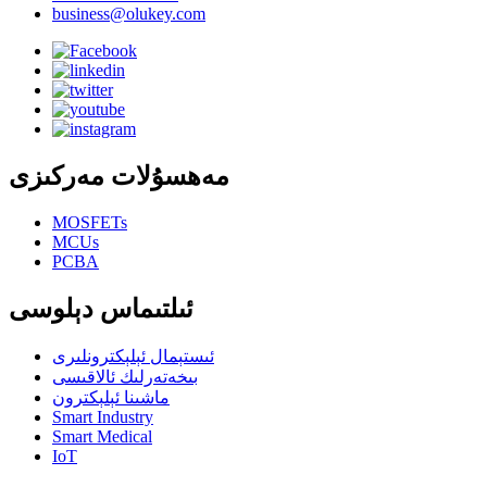
business@olukey.com
مەھسۇلات مەركىزى
MOSFETs
MCUs
PCBA
ئىلتىماس دېلوسى
ئىستېمال ئېلېكترونلىرى
بىخەتەرلىك ئالاقىسى
ماشىنا ئېلېكترون
Smart Industry
Smart Medical
IoT