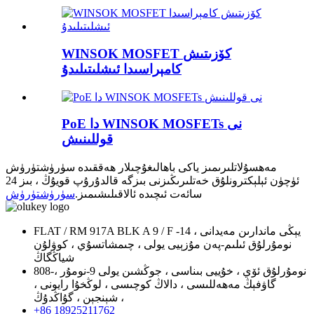
WINSOK MOSFET كۆزىتىش
كامېراسىدا ئىشلىتىلىدۇ
PoE دا WINSOK MOSFETs نى
قوللىنىش
مەھسۇلاتلىرىمىز ياكى باھالىغۇچىلار ھەققىدە سۈرۈشتۈرۈش
ئۈچۈن ئېلېكترونلۇق خەتلىرىڭىزنى بىزگە قالدۇرۇپ قويۇڭ ، بىز 24
سائەت ئىچىدە ئالاقىلىشىمىز.
سۈرۈشتۈرۈش
FLAT / RM 917A BLK A 9 / F يېڭى ماندارىن مەيدانى ، 14-
نومۇرلۇق ئىلىم-پەن مۇزېيى يولى ، چىمشاتسۇي ، كوۋلۇن
شياڭگاڭ
808-نومۇرلۇق ئۆي ، خۇييى بىناسى ، جوڭشىن يولى 9-نومۇر ،
گاۋفېڭ مەھەللىسى ، دالاڭ كوچىسى ، لوڭخۇا رايونى ،
شېنجېن ، گۇاڭدۇڭ ،
+86 18925211762