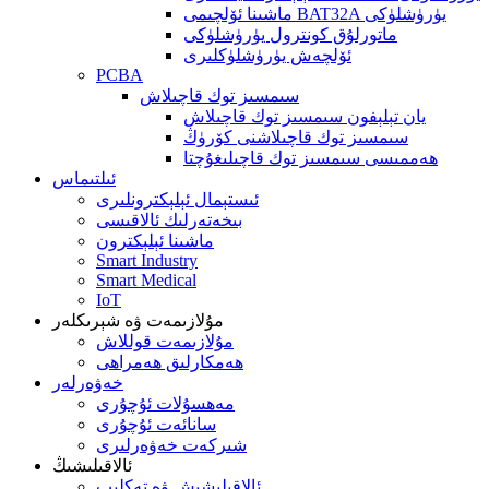
ماشىنا ئۆلچىمى BAT32A يۈرۈشلۈكى
ماتورلۇق كونترول يۈرۈشلۈكى
ئۆلچەش يۈرۈشلۈكلىرى
PCBA
سىمسىز توك قاچىلاش
يان تېلېفون سىمسىز توك قاچىلاش
سىمسىز توك قاچىلاشنى كۆرۈڭ
ھەممىسى سىمسىز توك قاچىلىغۇچتا
ئىلتىماس
ئىستېمال ئېلېكترونلىرى
بىخەتەرلىك ئالاقىسى
ماشىنا ئېلېكترون
Smart Industry
Smart Medical
IoT
مۇلازىمەت ۋە شېرىكلەر
مۇلازىمەت قوللاش
ھەمكارلىق ھەمراھى
خەۋەرلەر
مەھسۇلات ئۇچۇرى
سانائەت ئۇچۇرى
شىركەت خەۋەرلىرى
ئالاقىلىشىڭ
ئالاقىلىشىش ۋە تەكلىپ