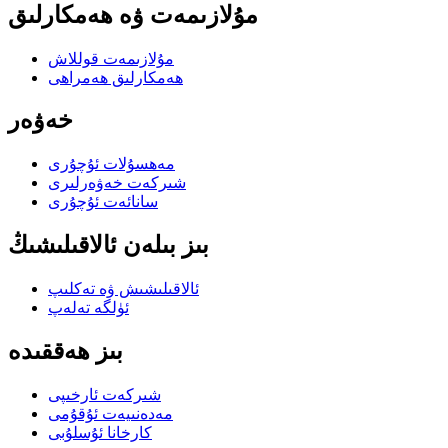
مۇلازىمەت ۋە ھەمكارلىق
مۇلازىمەت قوللاش
ھەمكارلىق ھەمراھى
خەۋەر
مەھسۇلات ئۇچۇرى
شىركەت خەۋەرلىرى
سانائەت ئۇچۇرى
بىز بىلەن ئالاقىلىشىڭ
ئالاقىلىشىش ۋە تەكلىپ
ئۈلگە تەلەپ
بىز ھەققىدە
شىركەت ئارخىپى
مەدەنىيەت ئۇقۇمى
كارخانا ئۇسلۇبى