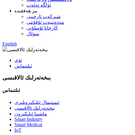
ئۈلگە تەلەپ
بىز ھەققىدە
شىركەت ئارخىپى
مەدەنىيەت ئۇقۇمى
كارخانا ئۇسلۇبى
سوئال
English
ئۆي
ئىلتىماس
بىخەتەرلىك ئالاقىسى
ئىلتىماس
ئىستېمال ئېلېكترونلىرى
بىخەتەرلىك ئالاقىسى
ماشىنا ئېلېكترون
Smart Industry
Smart Medical
IoT