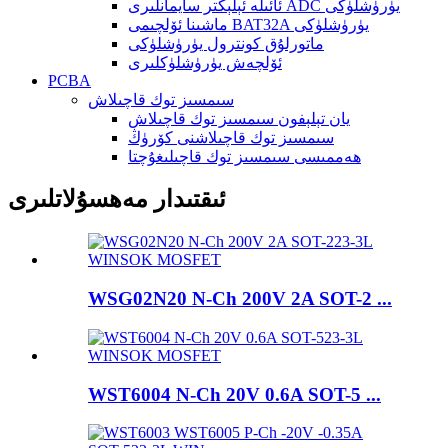
ئائىلە ئېلېكتر سايمانلىرى ADC يۈرۈشلۈكى
ماشىنا ئۆلچىمى BAT32A يۈرۈشلۈكى
ماتورلۇق كونترول يۈرۈشلۈكى
ئۆلچەش يۈرۈشلۈكلىرى
PCBA
سىمسىز توك قاچىلاش
يان تېلېفون سىمسىز توك قاچىلاش
سىمسىز توك قاچىلاشنى كۆرۈڭ
ھەممىسى سىمسىز توك قاچىلىغۇچتا
ئىقتىدار مەھسۇلاتلىرى
WSG02N20 N-Ch 200V 2A SOT-2 ...
WST6004 N-Ch 20V 0.6A SOT-5 ...