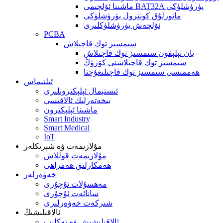
ماشىنا ئۆلچىمى BAT32A يۈرۈشلۈكى
ماتورلۇق كونترول يۈرۈشلۈكى
ئۆلچەش يۈرۈشلۈكلىرى
PCBA
سىمسىز توك قاچىلاش
يان تېلېفون سىمسىز توك قاچىلاش
سىمسىز توك قاچىلاشنى كۆرۈڭ
ھەممىسى سىمسىز توك قاچىلىغۇچتا
ئىلتىماس
ئىستېمال ئېلېكترونلىرى
بىخەتەرلىك ئالاقىسى
ماشىنا ئېلېكترون
Smart Industry
Smart Medical
IoT
مۇلازىمەت ۋە شېرىكلەر
مۇلازىمەت قوللاش
ھەمكارلىق ھەمراھى
خەۋەرلەر
مەھسۇلات ئۇچۇرى
سانائەت ئۇچۇرى
شىركەت خەۋەرلىرى
ئالاقىلىشىڭ
ئالاقىلىشىش ۋە تەكلىپ