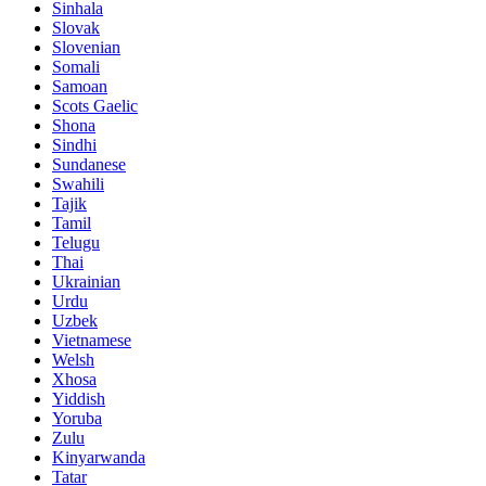
Sinhala
Slovak
Slovenian
Somali
Samoan
Scots Gaelic
Shona
Sindhi
Sundanese
Swahili
Tajik
Tamil
Telugu
Thai
Ukrainian
Urdu
Uzbek
Vietnamese
Welsh
Xhosa
Yiddish
Yoruba
Zulu
Kinyarwanda
Tatar