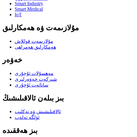
Smart Industry
Smart Medical
IoT
مۇلازىمەت ۋە ھەمكارلىق
مۇلازىمەت قوللاش
ھەمكارلىق ھەمراھى
خەۋەر
مەھسۇلات ئۇچۇرى
شىركەت خەۋەرلىرى
سانائەت ئۇچۇرى
بىز بىلەن ئالاقىلىشىڭ
ئالاقىلىشىش ۋە تەكلىپ
ئۈلگە تەلەپ
بىز ھەققىدە