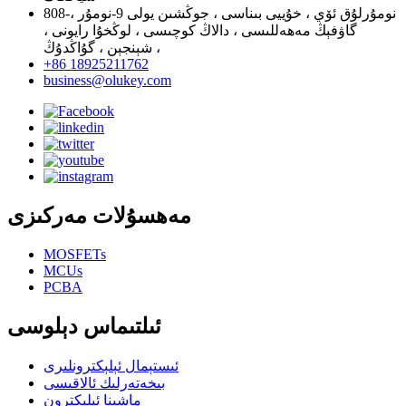
808-نومۇرلۇق ئۆي ، خۇييى بىناسى ، جوڭشىن يولى 9-نومۇر ،
گاۋفېڭ مەھەللىسى ، دالاڭ كوچىسى ، لوڭخۇا رايونى ،
شېنجېن ، گۇاڭدۇڭ ،
+86 18925211762
business@olukey.com
مەھسۇلات مەركىزى
MOSFETs
MCUs
PCBA
ئىلتىماس دېلوسى
ئىستېمال ئېلېكترونلىرى
بىخەتەرلىك ئالاقىسى
ماشىنا ئېلېكترون