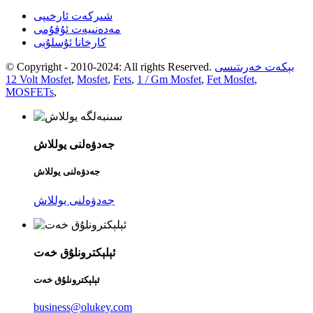
شىركەت ئارخىپى
مەدەنىيەت ئۇقۇمى
كارخانا ئۇسلۇبى
بېكەت خەرىتىسى
© Copyright - 2010-2024: All rights Reserved.
12 Volt Mosfet
,
Mosfet
,
Fets
,
1 / Gm Mosfet
,
Fet Mosfet
,
MOSFETs
,
جەدۋەلنى يوللاش
جەدۋەلنى يوللاش
جەدۋەلنى يوللاش
ئېلېكترونلۇق خەت
ئېلېكترونلۇق خەت
business@olukey.com