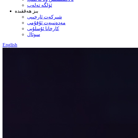
ئۈلگە تەلەپ
بىز ھەققىدە
شىركەت ئارخىپى
مەدەنىيەت ئۇقۇمى
كارخانا ئۇسلۇبى
سوئال
English