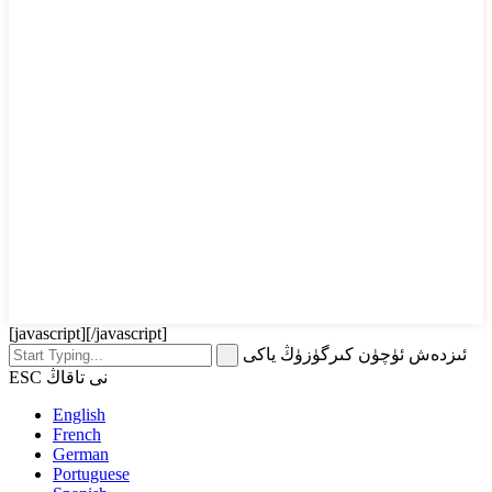
[javascript]
[/javascript]
ئىزدەش ئۈچۈن كىرگۈزۈڭ ياكى
ESC نى تاقاڭ
English
French
German
Portuguese