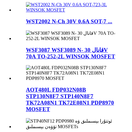
WST2002 N-Ch 30V 0.6A SOT-7 ...
WSF3087 WSF3089 N- قانال 30V
70A TO-252-2L WINSOK MOSFET
AOT480L FDP032N08B
STP130N8F7 STP140N8F7
TK72A08N1 TK72E08N1 PDP8970
MOSFET