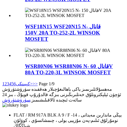
WSF18N15 WSF20N15 N- قانال
150V 20A TO-252-2L WINSOK
MOSFET
WSR80N06 WSR88N06 N- قانال 60V
80A TO-220-3L WINSOK MOSFET
Page 1/9
>>
كېيىنكى>
6
5
4
3
2
1
مەھسۇلاتلىرىمىز ياكى باھالىغۇچىلار ھەققىدە سۈرۈشتۈرۈش
ئۈچۈن ئېلېكترونلۇق خەتلىرىڭىزنى بىزگە قالدۇرۇپ قويۇڭ ، بىز 24
سائەت ئىچىدە ئالاقىلىشىمىز.
سۈرۈشتۈرۈش
FLAT / RM 917A BLK A 9 / F يېڭى ماندارىن مەيدانى ، 14-
نومۇرلۇق ئىلىم-پەن مۇزېيى يولى ، چىمشاتسۇي ، كوۋلۇن
شياڭگاڭ