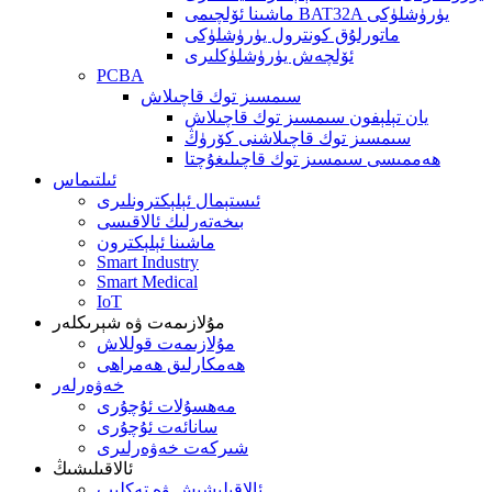
ماشىنا ئۆلچىمى BAT32A يۈرۈشلۈكى
ماتورلۇق كونترول يۈرۈشلۈكى
ئۆلچەش يۈرۈشلۈكلىرى
PCBA
سىمسىز توك قاچىلاش
يان تېلېفون سىمسىز توك قاچىلاش
سىمسىز توك قاچىلاشنى كۆرۈڭ
ھەممىسى سىمسىز توك قاچىلىغۇچتا
ئىلتىماس
ئىستېمال ئېلېكترونلىرى
بىخەتەرلىك ئالاقىسى
ماشىنا ئېلېكترون
Smart Industry
Smart Medical
IoT
مۇلازىمەت ۋە شېرىكلەر
مۇلازىمەت قوللاش
ھەمكارلىق ھەمراھى
خەۋەرلەر
مەھسۇلات ئۇچۇرى
سانائەت ئۇچۇرى
شىركەت خەۋەرلىرى
ئالاقىلىشىڭ
ئالاقىلىشىش ۋە تەكلىپ