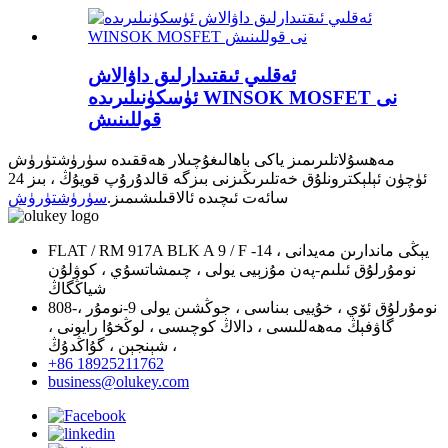
ئەقلىي ئىقتىدارلىق داۋالاش
ئۈسكۈنىلىرىدە WINSOK MOSFET نى
قوللىنىش
مەھسۇلاتلىرىمىز ياكى باھالىغۇچىلار ھەققىدە سۈرۈشتۈرۈش
ئۈچۈن ئېلېكترونلۇق خەتلىرىڭىزنى بىزگە قالدۇرۇپ قويۇڭ ، بىز 24
سائەت ئىچىدە ئالاقىلىشىمىز.
سۈرۈشتۈرۈش
FLAT / RM 917A BLK A 9 / F يېڭى ماندارىن مەيدانى ، 14-
نومۇرلۇق ئىلىم-پەن مۇزېيى يولى ، چىمشاتسۇي ، كوۋلۇن
شياڭگاڭ
808-نومۇرلۇق ئۆي ، خۇييى بىناسى ، جوڭشىن يولى 9-نومۇر ،
گاۋفېڭ مەھەللىسى ، دالاڭ كوچىسى ، لوڭخۇا رايونى ،
شېنجېن ، گۇاڭدۇڭ ،
+86 18925211762
business@olukey.com