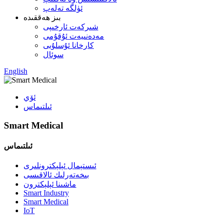
ئۈلگە تەلەپ
بىز ھەققىدە
شىركەت ئارخىپى
مەدەنىيەت ئۇقۇمى
كارخانا ئۇسلۇبى
سوئال
English
ئۆي
ئىلتىماس
Smart Medical
ئىلتىماس
ئىستېمال ئېلېكترونلىرى
بىخەتەرلىك ئالاقىسى
ماشىنا ئېلېكترون
Smart Industry
Smart Medical
IoT