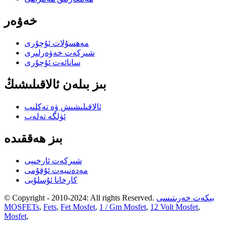
خەۋەر
مەھسۇلات ئۇچۇرى
شىركەت خەۋەرلىرى
سانائەت ئۇچۇرى
بىز بىلەن ئالاقىلىشىڭ
ئالاقىلىشىش ۋە تەكلىپ
ئۈلگە تەلەپ
بىز ھەققىدە
شىركەت ئارخىپى
مەدەنىيەت ئۇقۇمى
كارخانا ئۇسلۇبى
بېكەت خەرىتىسى
© Copyright - 2010-2024: All rights Reserved.
MOSFETs
,
Fets
,
Fet Mosfet
,
1 / Gm Mosfet
,
12 Volt Mosfet
,
Mosfet
,