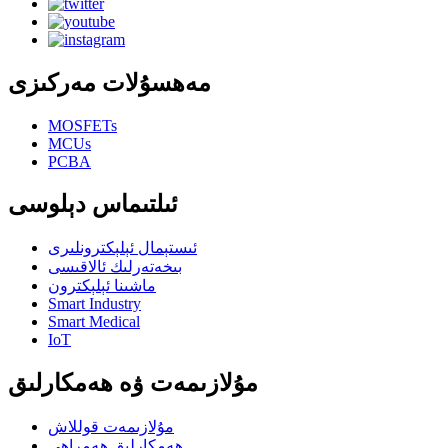
مەھسۇلات مەركىزى
MOSFETs
MCUs
PCBA
ئىلتىماس دېلوسى
ئىستېمال ئېلېكترونلىرى
بىخەتەرلىك ئالاقىسى
ماشىنا ئېلېكترون
Smart Industry
Smart Medical
IoT
مۇلازىمەت ۋە ھەمكارلىق
مۇلازىمەت قوللاش
ھەمكارلىق ھەمراھى