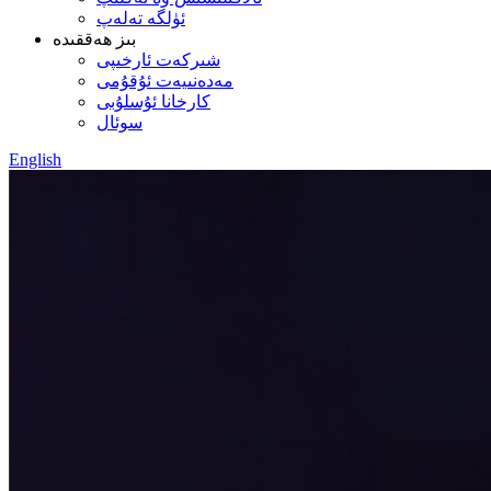
ئۈلگە تەلەپ
بىز ھەققىدە
شىركەت ئارخىپى
مەدەنىيەت ئۇقۇمى
كارخانا ئۇسلۇبى
سوئال
English