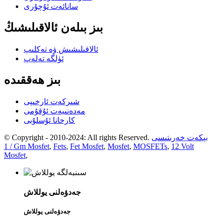
سانائەت ئۇچۇرى
بىز بىلەن ئالاقىلىشىڭ
ئالاقىلىشىش ۋە تەكلىپ
ئۈلگە تەلەپ
بىز ھەققىدە
شىركەت ئارخىپى
مەدەنىيەت ئۇقۇمى
كارخانا ئۇسلۇبى
بېكەت خەرىتىسى
© Copyright - 2010-2024: All rights Reserved.
1 / Gm Mosfet
,
Fets
,
Fet Mosfet
,
Mosfet
,
MOSFETs
,
12 Volt
Mosfet
,
جەدۋەلنى يوللاش
جەدۋەلنى يوللاش