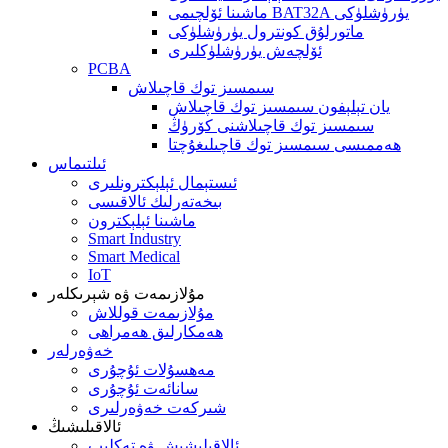
ماشىنا ئۆلچىمى BAT32A يۈرۈشلۈكى
ماتورلۇق كونترول يۈرۈشلۈكى
ئۆلچەش يۈرۈشلۈكلىرى
PCBA
سىمسىز توك قاچىلاش
يان تېلېفون سىمسىز توك قاچىلاش
سىمسىز توك قاچىلاشنى كۆرۈڭ
ھەممىسى سىمسىز توك قاچىلىغۇچتا
ئىلتىماس
ئىستېمال ئېلېكترونلىرى
بىخەتەرلىك ئالاقىسى
ماشىنا ئېلېكترون
Smart Industry
Smart Medical
IoT
مۇلازىمەت ۋە شېرىكلەر
مۇلازىمەت قوللاش
ھەمكارلىق ھەمراھى
خەۋەرلەر
مەھسۇلات ئۇچۇرى
سانائەت ئۇچۇرى
شىركەت خەۋەرلىرى
ئالاقىلىشىڭ
ئالاقىلىشىش ۋە تەكلىپ