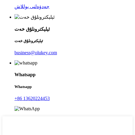
جەدۋەلنى يوللاش
ئېلېكترونلۇق خەت
ئېلېكترونلۇق خەت
business@olukey.com
Whatsapp
Whatsapp
+86 13620224453