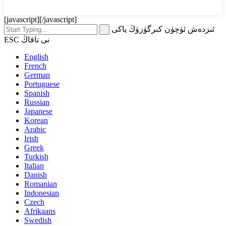
[javascript]
[/javascript]
ئىزدەش ئۈچۈن كىرگۈزۈڭ ياكى
ESC نى تاقاڭ
English
French
German
Portuguese
Spanish
Russian
Japanese
Korean
Arabic
Irish
Greek
Turkish
Italian
Danish
Romanian
Indonesian
Czech
Afrikaans
Swedish