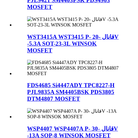
PJL9421 SM4403PSK PDS4903
MOSFET
WST3415A WST3415 P- قانال -20V
-5.3A SOT-23-3L WINSOK
MOSFET
FDS4685 Si4447ADY TPC8227-H
PJL9835A SM4405BSK PDS3805
DTM4807 MOSFET
WSP4407 WSP4407A P- قانال -30V
-13A SOP-8 WINSOK MOSFET