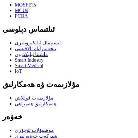
MOSFETs
MCUs
PCBA
ئىلتىماس دېلوسى
ئىستېمال ئېلېكترونلىرى
بىخەتەرلىك ئالاقىسى
ماشىنا ئېلېكترون
Smart Industry
Smart Medical
IoT
مۇلازىمەت ۋە ھەمكارلىق
مۇلازىمەت قوللاش
ھەمكارلىق ھەمراھى
خەۋەر
مەھسۇلات ئۇچۇرى
شىركەت خەۋەرلىرى