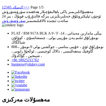
Page 1/5
>>
كېيىنكى>
5
4
3
2
1
مەھسۇلاتلىرىمىز ياكى باھالىغۇچىلار ھەققىدە سۈرۈشتۈرۈش
ئۈچۈن ئېلېكترونلۇق خەتلىرىڭىزنى بىزگە قالدۇرۇپ قويۇڭ ، بىز 24
سائەت ئىچىدە ئالاقىلىشىمىز.
سۈرۈشتۈرۈش
FLAT / RM 917A BLK A 9 / F يېڭى ماندارىن مەيدانى ، 14-
نومۇرلۇق ئىلىم-پەن مۇزېيى يولى ، چىمشاتسۇي ، كوۋلۇن
شياڭگاڭ
808-نومۇرلۇق ئۆي ، خۇييى بىناسى ، جوڭشىن يولى 9-نومۇر ،
گاۋفېڭ مەھەللىسى ، دالاڭ كوچىسى ، لوڭخۇا رايونى ،
شېنجېن ، گۇاڭدۇڭ ،
+86 18925211762
business@olukey.com
مەھسۇلات مەركىزى