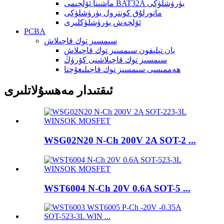
ماشىنا ئۆلچىمى BAT32A يۈرۈشلۈكى
ماتورلۇق كونترول يۈرۈشلۈكى
ئۆلچەش يۈرۈشلۈكلىرى
PCBA
سىمسىز توك قاچىلاش
يان تېلېفون سىمسىز توك قاچىلاش
سىمسىز توك قاچىلاشنى كۆرۈڭ
ھەممىسى سىمسىز توك قاچىلىغۇچتا
ئىقتىدار مەھسۇلاتلىرى
WSG02N20 N-Ch 200V 2A SOT-2 ...
WST6004 N-Ch 20V 0.6A SOT-5 ...