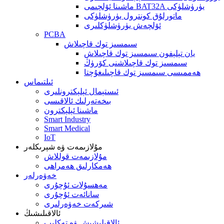
ماشىنا ئۆلچىمى BAT32A يۈرۈشلۈكى
ماتورلۇق كونترول يۈرۈشلۈكى
ئۆلچەش يۈرۈشلۈكلىرى
PCBA
سىمسىز توك قاچىلاش
يان تېلېفون سىمسىز توك قاچىلاش
سىمسىز توك قاچىلاشنى كۆرۈڭ
ھەممىسى سىمسىز توك قاچىلىغۇچتا
ئىلتىماس
ئىستېمال ئېلېكترونلىرى
بىخەتەرلىك ئالاقىسى
ماشىنا ئېلېكترون
Smart Industry
Smart Medical
IoT
مۇلازىمەت ۋە شېرىكلەر
مۇلازىمەت قوللاش
ھەمكارلىق ھەمراھى
خەۋەرلەر
مەھسۇلات ئۇچۇرى
سانائەت ئۇچۇرى
شىركەت خەۋەرلىرى
ئالاقىلىشىڭ
ئالاقىلىشىش ۋە تەكلىپ