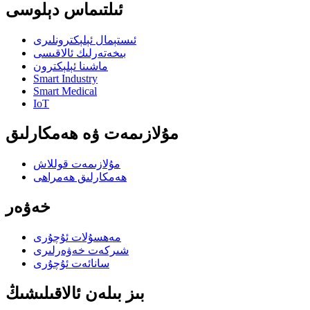
ئىلتىماس دېلوسى
ئىستېمال ئېلېكترونلىرى
بىخەتەرلىك ئالاقىسى
ماشىنا ئېلېكترون
Smart Industry
Smart Medical
IoT
مۇلازىمەت ۋە ھەمكارلىق
مۇلازىمەت قوللاش
ھەمكارلىق ھەمراھى
خەۋەر
مەھسۇلات ئۇچۇرى
شىركەت خەۋەرلىرى
سانائەت ئۇچۇرى
بىز بىلەن ئالاقىلىشىڭ