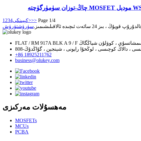
Page 1/4
>>
كېيىنكى>
4
3
2
1
ئەت ئىچىدە ئالاقىلىشىمىز.
سۈرۈشتۈرۈش
+86 18925211762
business@olukey.com
مەھسۇلات مەركىزى
MOSFETs
MCUs
PCBA