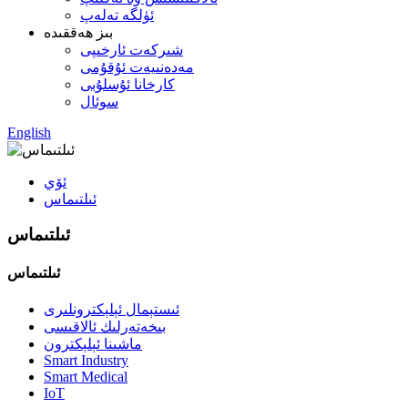
ئۈلگە تەلەپ
بىز ھەققىدە
شىركەت ئارخىپى
مەدەنىيەت ئۇقۇمى
كارخانا ئۇسلۇبى
سوئال
English
ئۆي
ئىلتىماس
ئىلتىماس
ئىلتىماس
ئىستېمال ئېلېكترونلىرى
بىخەتەرلىك ئالاقىسى
ماشىنا ئېلېكترون
Smart Industry
Smart Medical
IoT