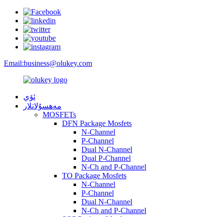
Email:
business@olukey.com
ئۆي
مەھسۇلاتلار
MOSFETs
DFN Package Mosfets
N-Channel
P-Channel
Dual N-Channel
Dual P-Channel
N-Ch and P-Channel
TO Package Mosfets
N-Channel
P-Channel
Dual N-Channel
N-Ch and P-Channel