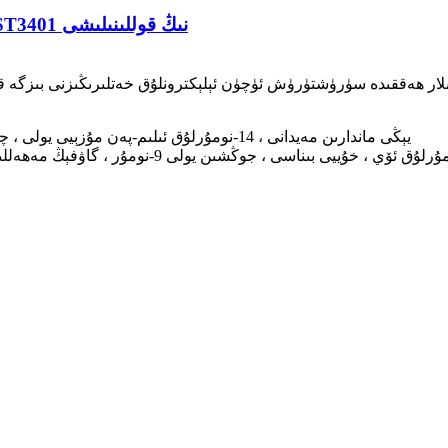
چاڭ-توزان سۈمۈرگۈچتە MOSFET مودېل WST3401 نىڭ قوللىنىلىشى
قىدە سۈرۈشتۈرۈش ئۈچۈن ئېلېكترونلۇق خەتلىرىڭىزنى بىزگە قالدۇرۇپ قويۇڭ ، بىز 24 سا
FLAT / RM 917A BLK A 9 / F يېڭى ماندارىن مەيدانى ، 14-نومۇرلۇق ئىلىم-پەن مۇزېيى يولى ، چىمشاتسۇي ، كوۋلۇن شياڭگاڭ