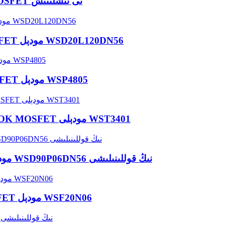
ئاپتوماتىك تارقىتىش ماشىنىسىدا WINSOK MOSFET نى ئىشلىتىش
ماشىنا يۇيۇش قوراللىرىدىكى WINSOK MOSFET مودېل WSD20L120DN56
ماشىنا توك قاچىلىغۇچ ئۈچۈن WINSOK MOSFET مودېل WSP4805
CarLog قوللىنىشچان پروگراممىسىنىڭ WINSOK MOSFET مودېلى WST3401
ئېنېرگىيە ساقلاش توك تەمىناتىدا MOSFET مودېل WSD90P06DN56 نىڭ قوللىنىلىشى
رەسىم يورۇتۇش پروگراممىلىرى ئۈچۈن MOSFET مودېل WSF20N06