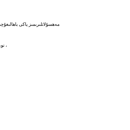
مەھسۇلاتلىرىمىز ياكى باھالىغۇچىلار ھەق
808-نومۇرلۇق ئۆي ، خۇييى بىناسى ، جوڭشىن يولى 9-نومۇر ، گاۋفېڭ مەھەللىسى ، دالاڭ كوچىسى ، لوڭخۇا رايونى ، شېنجېن ، گۇاڭدۇڭ ،