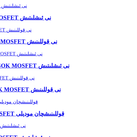
ئاپتوماتىك بۇرمىلاش ماشىنىسىدا WINSOK MOSFET نى ئىشلىتىش
ئاپتوماتىك كىيىم تىكىش ماشىنىسىدا WINSOK MOSFET نى قوللىنىش
ئاپتوماتىك نەق كەپشەرلەش ماشىنىسىدا WINSOK MOSFET نى ئىشلىتىش
تورمۇزلاش ئاپتوماتىك ئۈسكۈنىلىرىدە WINSOK MOSFET نى قوللىنىش
سانائەت ماشىنا ئادەملىرىدىكى WINSOK MOSFET قوللىنىشچان مودېلى