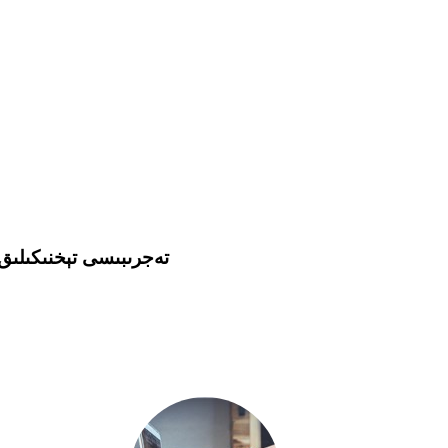
بىر گۇرۇپپا توختىماي بىر كەسىپكە ئەھمىيەت بېرىپ ، بىر ھەل قىلىش چارىسى بىلەن تەمىنلەيدۇ ، 15 يىل 