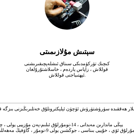
سېتىش مۇلازىمىتى
كىچىك تۈركۈمدىكى سىناق ئىشلەپچىقىرىشنى
قوللاش ، زاپاس ياردەم ، خاسلاشتۇرۇلغان
ئېھتىياجنى قوللاش.
قىدە سۈرۈشتۈرۈش ئۈچۈن ئېلېكترونلۇق خەتلىرىڭىزنى بىزگە قالدۇرۇپ قويۇڭ ، بىز 24 سا
FLAT / RM 917A BLK A 9 / F يېڭى ماندارىن مەيدانى ، 14-نومۇرلۇق ئىلىم-پەن مۇزېيى يولى ، چىمشاتسۇي ، كوۋلۇن شياڭگاڭ