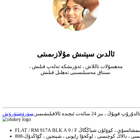
ئالدىن سېتىش مۇلازىمىتى
مەھسۇلات تاللاش ، ئەۋرىشكە تەلەپ قىلىش ،
سىناق مەسىلىسىنى تەھلىل قىلىش.
ئەت ئىچىدە ئالاقىلىشىمىز.
سۈرۈشتۈرۈش