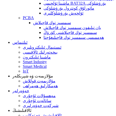
ماشىنا ئۆلچىمى BAT32A يۈرۈشلۈكى
ماتورلۇق كونترول يۈرۈشلۈكى
ئۆلچەش يۈرۈشلۈكلىرى
PCBA
سىمسىز توك قاچىلاش
يان تېلېفون سىمسىز توك قاچىلاش
سىمسىز توك قاچىلاشنى كۆرۈڭ
ھەممىسى سىمسىز توك قاچىلىغۇچتا
ئىلتىماس
ئىستېمال ئېلېكترونلىرى
بىخەتەرلىك ئالاقىسى
ماشىنا ئېلېكترون
Smart Industry
Smart Medical
IoT
مۇلازىمەت ۋە شېرىكلەر
مۇلازىمەت قوللاش
ھەمكارلىق ھەمراھى
خەۋەرلەر
مەھسۇلات ئۇچۇرى
سانائەت ئۇچۇرى
شىركەت خەۋەرلىرى
ئالاقىلىشىڭ
ئالاقىلىشىش ۋە تەكلىپ