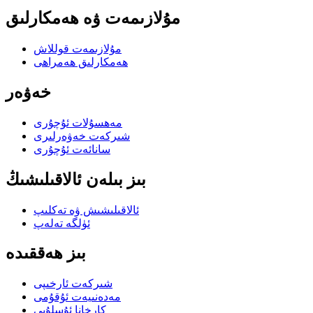
مۇلازىمەت ۋە ھەمكارلىق
مۇلازىمەت قوللاش
ھەمكارلىق ھەمراھى
خەۋەر
مەھسۇلات ئۇچۇرى
شىركەت خەۋەرلىرى
سانائەت ئۇچۇرى
بىز بىلەن ئالاقىلىشىڭ
ئالاقىلىشىش ۋە تەكلىپ
ئۈلگە تەلەپ
بىز ھەققىدە
شىركەت ئارخىپى
مەدەنىيەت ئۇقۇمى
كارخانا ئۇسلۇبى