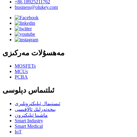
+86 18925211762
business@olukey.com
مەھسۇلات مەركىزى
MOSFETs
MCUs
PCBA
ئىلتىماس دېلوسى
ئىستېمال ئېلېكترونلىرى
بىخەتەرلىك ئالاقىسى
ماشىنا ئېلېكترون
Smart Industry
Smart Medical
IoT