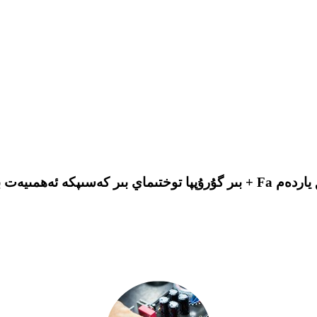
+ Fa تەجرىبىسى تېخنىكىلىق ياردەم