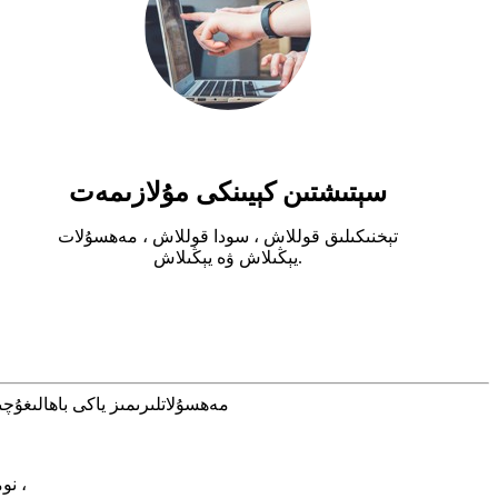
سېتىشتىن كېيىنكى مۇلازىمەت
تېخنىكىلىق قوللاش ، سودا قوللاش ، مەھسۇلات
يېڭىلاش ۋە يېڭىلاش.
مەھسۇلاتلىرىمىز ياكى باھالىغۇچىلار ھەق
808-نومۇرلۇق ئۆي ، خۇييى بىناسى ، جوڭشىن يولى 9-نومۇر ، گاۋفېڭ مەھەللىسى ، دالاڭ كوچىسى ، لوڭخۇا رايونى ، شېنجېن ، گۇاڭدۇڭ ،