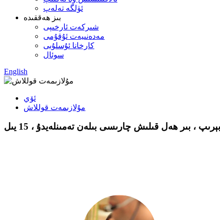
ئۈلگە تەلەپ
بىز ھەققىدە
شىركەت ئارخىپى
مەدەنىيەت ئۇقۇمى
كارخانا ئۇسلۇبى
سوئال
English
ئۆي
مۇلازىمەت قوللاش