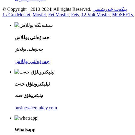
بېكەت خەرىتىسى
© Copyright - 2010-2024: All rights Reserved.
1 / Gm Mosfet
,
Mosfet
,
Fet Mosfet
,
Fets
,
12 Volt Mosfet
,
MOSFETs
,
جەدۋەلنى يوللاش
جەدۋەلنى يوللاش
جەدۋەلنى يوللاش
ئېلېكترونلۇق خەت
ئېلېكترونلۇق خەت
business@olukey.com
Whatsapp