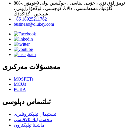
808-نومۇرلۇق ئۆي ، خۇييى بىناسى ، جوڭشىن يولى 9-نومۇر ،
گاۋفېڭ مەھەللىسى ، دالاڭ كوچىسى ، لوڭخۇا رايونى ،
شېنجېن ، گۇاڭدۇڭ ،
+86 18925211762
business@olukey.com
مەھسۇلات مەركىزى
MOSFETs
MCUs
PCBA
ئىلتىماس دېلوسى
ئىستېمال ئېلېكترونلىرى
بىخەتەرلىك ئالاقىسى
ماشىنا ئېلېكترون