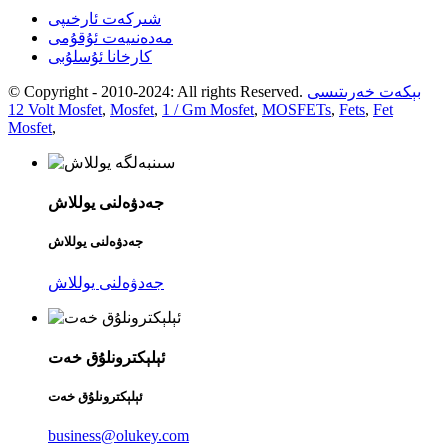
شىركەت ئارخىپى
مەدەنىيەت ئۇقۇمى
كارخانا ئۇسلۇبى
بېكەت خەرىتىسى
© Copyright - 2010-2024: All rights Reserved.
12 Volt Mosfet
,
Mosfet
,
1 / Gm Mosfet
,
MOSFETs
,
Fets
,
Fet
Mosfet
,
جەدۋەلنى يوللاش
جەدۋەلنى يوللاش
جەدۋەلنى يوللاش
ئېلېكترونلۇق خەت
ئېلېكترونلۇق خەت
business@olukey.com