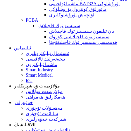
ماشىنا ئۆلچىمى BAT32A يۈرۈشلۈكى
ماتورلۇق كونترول يۈرۈشلۈكى
ئۆلچەش يۈرۈشلۈكلىرى
PCBA
سىمسىز توك قاچىلاش
يان تېلېفون سىمسىز توك قاچىلاش
سىمسىز توك قاچىلاشنى كۆرۈڭ
ھەممىسى سىمسىز توك قاچىلىغۇچتا
ئىلتىماس
ئىستېمال ئېلېكترونلىرى
بىخەتەرلىك ئالاقىسى
ماشىنا ئېلېكترون
Smart Industry
Smart Medical
IoT
مۇلازىمەت ۋە شېرىكلەر
مۇلازىمەت قوللاش
ھەمكارلىق ھەمراھى
خەۋەرلەر
مەھسۇلات ئۇچۇرى
سانائەت ئۇچۇرى
شىركەت خەۋەرلىرى
ئالاقىلىشىڭ
ئالاقىلىشىش ۋە تەكلىپ