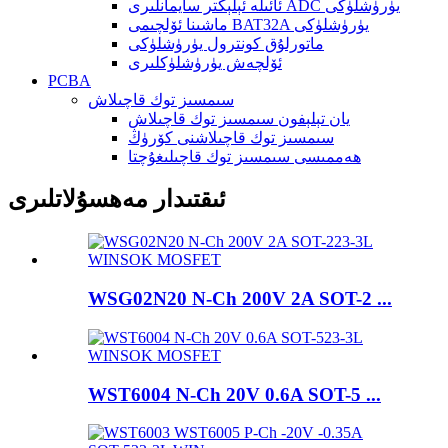
ئائىلە ئېلېكتر سايمانلىرى ADC يۈرۈشلۈكى
ماشىنا ئۆلچىمى BAT32A يۈرۈشلۈكى
ماتورلۇق كونترول يۈرۈشلۈكى
ئۆلچەش يۈرۈشلۈكلىرى
PCBA
سىمسىز توك قاچىلاش
يان تېلېفون سىمسىز توك قاچىلاش
سىمسىز توك قاچىلاشنى كۆرۈڭ
ھەممىسى سىمسىز توك قاچىلىغۇچتا
ئىقتىدار مەھسۇلاتلىرى
WSG02N20 N-Ch 200V 2A SOT-2 ...
WST6004 N-Ch 20V 0.6A SOT-5 ...