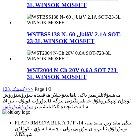
3L WINSOK MOSFET
WSTBSS138 N- قانال 60V 2.1A SOT-
23-3L WINSOK MOSFET
WST2004 N-Ch 20V 0.6A SOT-723-
3L WINSOK MOSFET
Page 1/3
>>
كېيىنكى>
3
2
1
مەھسۇلاتلىرىمىز ياكى باھالىغۇچىلار ھەققىدە سۈرۈشتۈرۈش
ئۈچۈن ئېلېكترونلۇق خەتلىرىڭىزنى بىزگە قالدۇرۇپ قويۇڭ ، بىز 24
سائەت ئىچىدە ئالاقىلىشىمىز.
سۈرۈشتۈرۈش
FLAT / RM 917A BLK A 9 / F يېڭى ماندارىن مەيدانى ، 14-
نومۇرلۇق ئىلىم-پەن مۇزېيى يولى ، چىمشاتسۇي ، كوۋلۇن
شياڭگاڭ