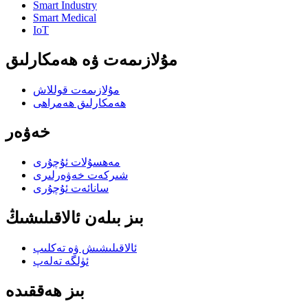
Smart Industry
Smart Medical
IoT
مۇلازىمەت ۋە ھەمكارلىق
مۇلازىمەت قوللاش
ھەمكارلىق ھەمراھى
خەۋەر
مەھسۇلات ئۇچۇرى
شىركەت خەۋەرلىرى
سانائەت ئۇچۇرى
بىز بىلەن ئالاقىلىشىڭ
ئالاقىلىشىش ۋە تەكلىپ
ئۈلگە تەلەپ
بىز ھەققىدە