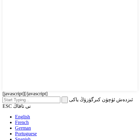
[javascript]
[/javascript]
ئىزدەش ئۈچۈن كىرگۈزۈڭ ياكى
ESC نى تاقاڭ
English
French
German
Portuguese
Spanish