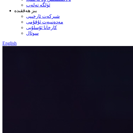
ئۈلگە تەلەپ
بىز ھەققىدە
شىركەت ئارخىپى
مەدەنىيەت ئۇقۇمى
كارخانا ئۇسلۇبى
سوئال
English