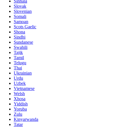
Sinhala
Slovak
Slovenian
Somali
Samoan
Scots Gaelic
Shona
Sindhi
Sundanese
Swahili
Tajik
Tamil
Telugu
Thai
Ukrainian
Urdu
Uzbek
Vietnamese
Welsh
Xhosa
Yiddish
Yoruba
Zulu
Kinyarwanda
Tatar