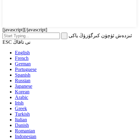
[javascript]
[/javascript]
ئىزدەش ئۈچۈن كىرگۈزۈڭ ياكى
ESC نى تاقاڭ
English
French
German
Portuguese
Spanish
Russian
Japanese
Korean
Arabic
Irish
Greek
Turkish
Italian
Danish
Romanian
Indonesian