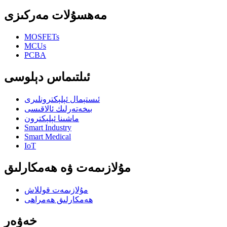
مەھسۇلات مەركىزى
MOSFETs
MCUs
PCBA
ئىلتىماس دېلوسى
ئىستېمال ئېلېكترونلىرى
بىخەتەرلىك ئالاقىسى
ماشىنا ئېلېكترون
Smart Industry
Smart Medical
IoT
مۇلازىمەت ۋە ھەمكارلىق
مۇلازىمەت قوللاش
ھەمكارلىق ھەمراھى
خەۋەر