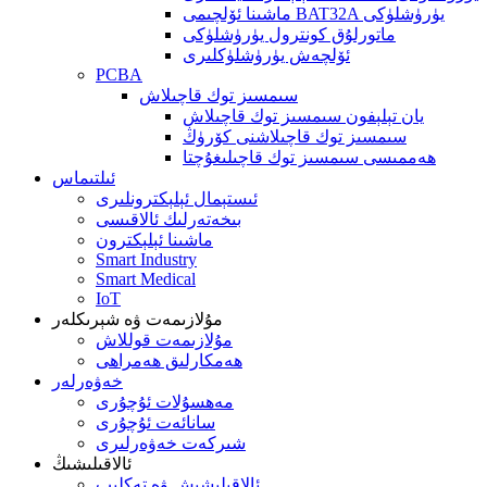
ماشىنا ئۆلچىمى BAT32A يۈرۈشلۈكى
ماتورلۇق كونترول يۈرۈشلۈكى
ئۆلچەش يۈرۈشلۈكلىرى
PCBA
سىمسىز توك قاچىلاش
يان تېلېفون سىمسىز توك قاچىلاش
سىمسىز توك قاچىلاشنى كۆرۈڭ
ھەممىسى سىمسىز توك قاچىلىغۇچتا
ئىلتىماس
ئىستېمال ئېلېكترونلىرى
بىخەتەرلىك ئالاقىسى
ماشىنا ئېلېكترون
Smart Industry
Smart Medical
IoT
مۇلازىمەت ۋە شېرىكلەر
مۇلازىمەت قوللاش
ھەمكارلىق ھەمراھى
خەۋەرلەر
مەھسۇلات ئۇچۇرى
سانائەت ئۇچۇرى
شىركەت خەۋەرلىرى
ئالاقىلىشىڭ
ئالاقىلىشىش ۋە تەكلىپ