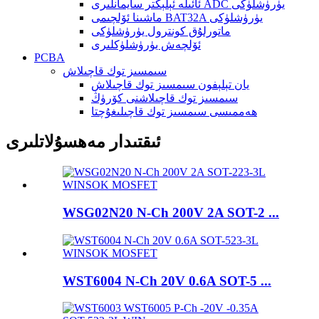
ئائىلە ئېلېكتر سايمانلىرى ADC يۈرۈشلۈكى
ماشىنا ئۆلچىمى BAT32A يۈرۈشلۈكى
ماتورلۇق كونترول يۈرۈشلۈكى
ئۆلچەش يۈرۈشلۈكلىرى
PCBA
سىمسىز توك قاچىلاش
يان تېلېفون سىمسىز توك قاچىلاش
سىمسىز توك قاچىلاشنى كۆرۈڭ
ھەممىسى سىمسىز توك قاچىلىغۇچتا
ئىقتىدار مەھسۇلاتلىرى
WSG02N20 N-Ch 200V 2A SOT-2 ...
WST6004 N-Ch 20V 0.6A SOT-5 ...