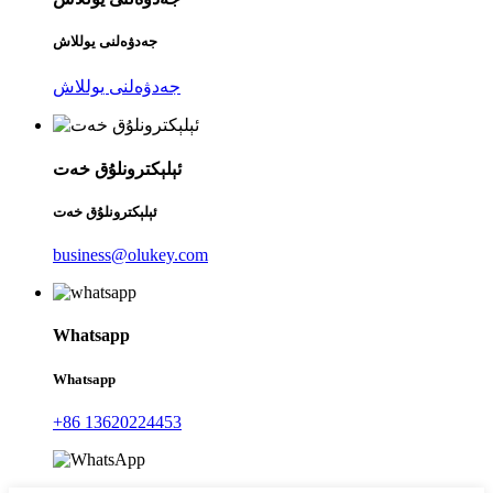
جەدۋەلنى يوللاش
جەدۋەلنى يوللاش
ئېلېكترونلۇق خەت
ئېلېكترونلۇق خەت
business@olukey.com
Whatsapp
Whatsapp
+86 13620224453