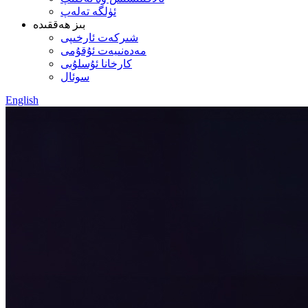
ئۈلگە تەلەپ
بىز ھەققىدە
شىركەت ئارخىپى
مەدەنىيەت ئۇقۇمى
كارخانا ئۇسلۇبى
سوئال
English