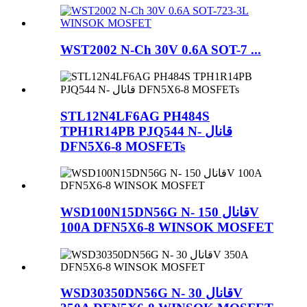
WST2002 N-Ch 30V 0.6A SOT-7 ...
STL12N4LF6AG PH484S
TPH1R14PB PJQ544 N- قانال
DFN5X6-8 MOSFETs
WSD100N15DN56G N- قانال 150V
100A DFN5X6-8 WINSOK MOSFET
WSD30350DN56G N- قانال 30V