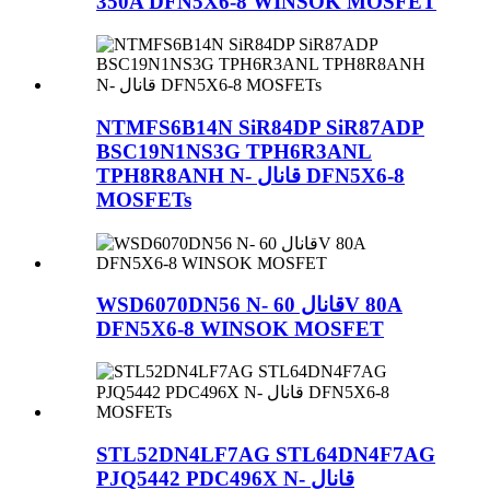
350A DFN5X6-8 WINSOK MOSFET
NTMFS6B14N SiR84DP SiR87ADP
BSC19N1NS3G TPH6R3ANL
TPH8R8ANH N- قانال DFN5X6-8
MOSFETs
WSD6070DN56 N- قانال 60V 80A
DFN5X6-8 WINSOK MOSFET
STL52DN4LF7AG STL64DN4F7AG
PJQ5442 PDC496X N- قانال