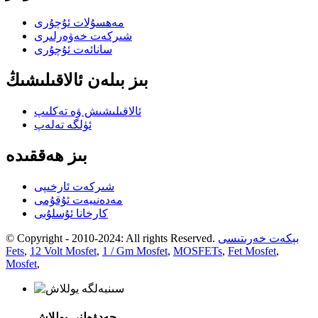
مەھسۇلات ئۇچۇرى
شىركەت خەۋەرلىرى
سانائەت ئۇچۇرى
بىز بىلەن ئالاقىلىشىڭ
ئالاقىلىشىش ۋە تەكلىپ
ئۈلگە تەلەپ
بىز ھەققىدە
شىركەت ئارخىپى
مەدەنىيەت ئۇقۇمى
كارخانا ئۇسلۇبى
بېكەت خەرىتىسى
© Copyright - 2010-2024: All rights Reserved.
Fets
,
12 Volt Mosfet
,
1 / Gm Mosfet
,
MOSFETs
,
Fet Mosfet
,
Mosfet
,
جەدۋەلنى يوللاش