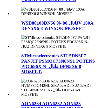
WSD80100DN56 N- قانال 80V 100A
DFN5X6-8 WINSOK MOSFET
STMicroelectronics STL5DN6F7
PANJIT PSMQC73N6NS1 POTENS
PDC696X N- قانال DFN5X6-8
MOSFETs
AON6234 AON6232 AON623