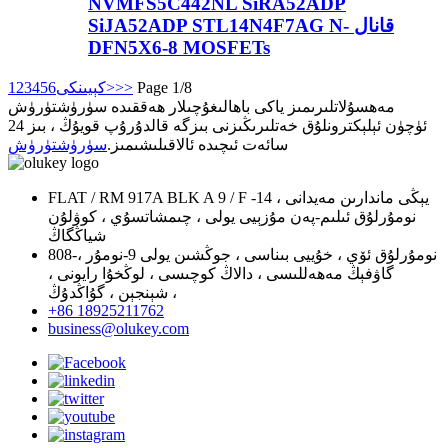
NVMFS5C442NL SiRA52ADP
SiJA52ADP STL14N4F7AG N- قانال
DFN5X6-8 MOSFETs
Page 1/8
>>
كېيىنكى>
6
5
4
3
2
1
مەھسۇلاتلىرىمىز ياكى باھالىغۇچىلار ھەققىدە سۈرۈشتۈرۈش
ئۈچۈن ئېلېكترونلۇق خەتلىرىڭىزنى بىزگە قالدۇرۇپ قويۇڭ ، بىز 24
سائەت ئىچىدە ئالاقىلىشىمىز.
سۈرۈشتۈرۈش
FLAT / RM 917A BLK A 9 / F يېڭى ماندارىن مەيدانى ، 14-
نومۇرلۇق ئىلىم-پەن مۇزېيى يولى ، چىمشاتسۇي ، كوۋلۇن
شياڭگاڭ
808-نومۇرلۇق ئۆي ، خۇييى بىناسى ، جوڭشىن يولى 9-نومۇر ،
گاۋفېڭ مەھەللىسى ، دالاڭ كوچىسى ، لوڭخۇا رايونى ،
شېنجېن ، گۇاڭدۇڭ ،
+86 18925211762
business@olukey.com