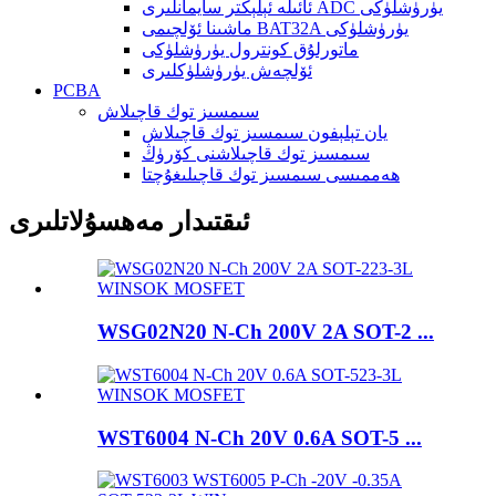
ئائىلە ئېلېكتر سايمانلىرى ADC يۈرۈشلۈكى
ماشىنا ئۆلچىمى BAT32A يۈرۈشلۈكى
ماتورلۇق كونترول يۈرۈشلۈكى
ئۆلچەش يۈرۈشلۈكلىرى
PCBA
سىمسىز توك قاچىلاش
يان تېلېفون سىمسىز توك قاچىلاش
سىمسىز توك قاچىلاشنى كۆرۈڭ
ھەممىسى سىمسىز توك قاچىلىغۇچتا
ئىقتىدار مەھسۇلاتلىرى
WSG02N20 N-Ch 200V 2A SOT-2 ...
WST6004 N-Ch 20V 0.6A SOT-5 ...