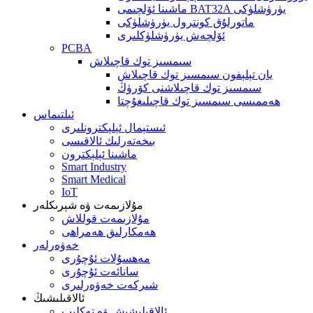
ماشىنا ئۆلچىمى BAT32A يۈرۈشلۈكى
ماتورلۇق كونترول يۈرۈشلۈكى
ئۆلچەش يۈرۈشلۈكلىرى
PCBA
سىمسىز توك قاچىلاش
يان تېلېفون سىمسىز توك قاچىلاش
سىمسىز توك قاچىلاشنى كۆرۈڭ
ھەممىسى سىمسىز توك قاچىلىغۇچتا
ئىلتىماس
ئىستېمال ئېلېكترونلىرى
بىخەتەرلىك ئالاقىسى
ماشىنا ئېلېكترون
Smart Industry
Smart Medical
IoT
مۇلازىمەت ۋە شېرىكلەر
مۇلازىمەت قوللاش
ھەمكارلىق ھەمراھى
خەۋەرلەر
مەھسۇلات ئۇچۇرى
سانائەت ئۇچۇرى
شىركەت خەۋەرلىرى
ئالاقىلىشىڭ
ئالاقىلىشىش ۋە تەكلىپ