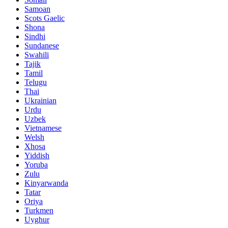
Samoan
Scots Gaelic
Shona
Sindhi
Sundanese
Swahili
Tajik
Tamil
Telugu
Thai
Ukrainian
Urdu
Uzbek
Vietnamese
Welsh
Xhosa
Yiddish
Yoruba
Zulu
Kinyarwanda
Tatar
Oriya
Turkmen
Uyghur