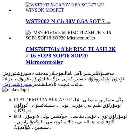
WST2002 N-Ch 30V 0.6A SOT-7 ...
CMS79FT61x 8 bit RISC FLASH 2K
× 16 SOP8 SOP16 SOP20
Microcontroller
مەھسۇلاتلىرىمىز ياكى باھالىغۇچىلار ھەققىدە سۈرۈشتۈرۈش
ئۈچۈن ئېلېكترونلۇق خەتلىرىڭىزنى بىزگە قالدۇرۇپ قويۇڭ ، بىز 24
سائەت ئىچىدە ئالاقىلىشىمىز.
سۈرۈشتۈرۈش
FLAT / RM 917A BLK A 9 / F يېڭى ماندارىن مەيدانى ، 14-
نومۇرلۇق ئىلىم-پەن مۇزېيى يولى ، چىمشاتسۇي ، كوۋلۇن
شياڭگاڭ
808-نومۇرلۇق ئۆي ، خۇييى بىناسى ، جوڭشىن يولى 9-نومۇر ،
گاۋفېڭ مەھەللىسى ، دالاڭ كوچىسى ، لوڭخۇا رايونى ،
شېنجېن ، گۇاڭدۇڭ ،