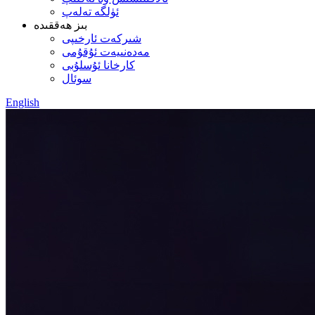
ئۈلگە تەلەپ
بىز ھەققىدە
شىركەت ئارخىپى
مەدەنىيەت ئۇقۇمى
كارخانا ئۇسلۇبى
سوئال
English