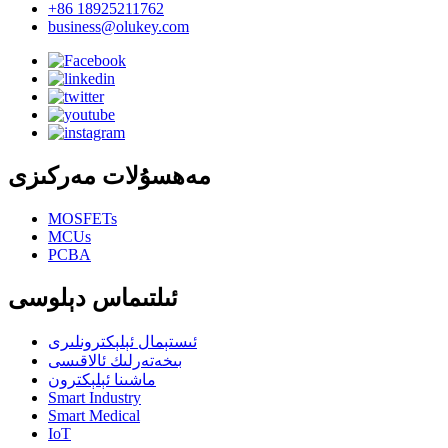
+86 18925211762
business@olukey.com
مەھسۇلات مەركىزى
MOSFETs
MCUs
PCBA
ئىلتىماس دېلوسى
ئىستېمال ئېلېكترونلىرى
بىخەتەرلىك ئالاقىسى
ماشىنا ئېلېكترون
Smart Industry
Smart Medical
IoT