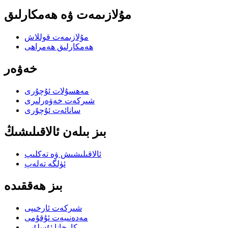
مۇلازىمەت ۋە ھەمكارلىق
مۇلازىمەت قوللاش
ھەمكارلىق ھەمراھى
خەۋەر
مەھسۇلات ئۇچۇرى
شىركەت خەۋەرلىرى
سانائەت ئۇچۇرى
بىز بىلەن ئالاقىلىشىڭ
ئالاقىلىشىش ۋە تەكلىپ
ئۈلگە تەلەپ
بىز ھەققىدە
شىركەت ئارخىپى
مەدەنىيەت ئۇقۇمى
كارخانا ئۇسلۇبى