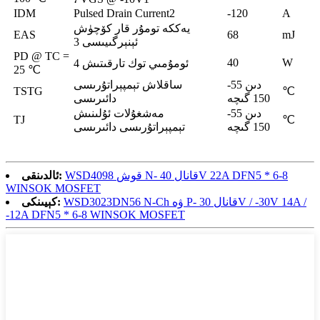
IDM
Pulsed Drain Current2
-120
A
يەككە تومۇر قار كۆچۈش
EAS
68
mJ
ئېنېرگىيىسى 3
PD @ TC =
40
W
ئومۇمىي توك تارقىتىش 4
25 ℃
-55 دىن
ساقلاش تېمپېراتۇرىسى
TSTG
℃
150 گىچە
دائىرىسى
-55 دىن
مەشغۇلات ئۇلىنىش
TJ
℃
150 گىچە
تېمپېراتۇرىسى دائىرىسى
WSD4098 قوش N- قانال 40V 22A DFN5 * 6-8
ئالدىنقى:
WINSOK MOSFET
WSD3023DN56 N-Ch ۋە P- قانال 30V / -30V 14A /
كېيىنكى:
-12A DFN5 * 6-8 WINSOK MOSFET