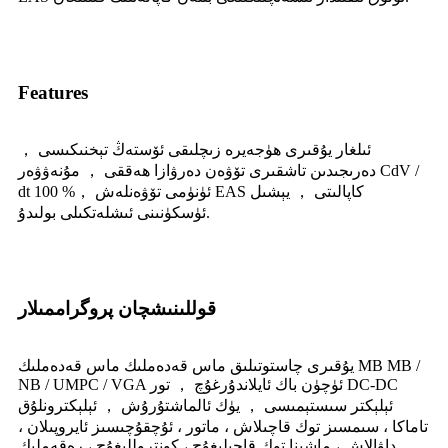
Features
ئىلغار يۇقىرى ھۈجەيرە زىچلىقى ئۆستەڭ تېخنىكىسى ，
دەرىجىدىن تاشقىرى تۆۋەن دەرۋازا ھەققى ， مۇنەۋۋەر CdV /
dt ئۈنۈمى تۆۋەنلەش ，% 100 EAS كاپالىتى ， يېشىل
ئۈسكۈنىنى ئىشلەتكىلى بولىدۇ.
قوللىنىشچان پروگراممىلار
يۇقىرى چاستوتىلىق ماس قەدەملىك ماس قەدەملىك MB MB /
NB / UMPC / VGA ئۈچۈن باك ئايلاندۇرغۇچ ， تور DC-DC
ئېلېكتر سىستېمىسى ， يۈك ئالماشتۇرۇش ， ئېلېكترونلۇق
تاماكا ، سىمسىز توك قاچىلاش ، ماتور ، ئۇچقۇچىسىز ئايروپىلان ،
داۋالاش ، ماشىنا توك قاچىلىغۇچ ، كونتروللىغۇچ ، رەقەملىك