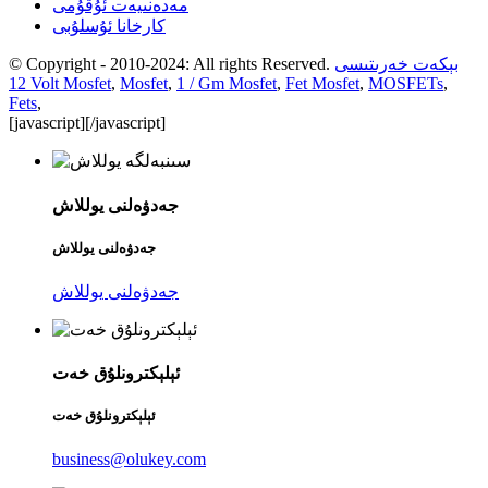
مەدەنىيەت ئۇقۇمى
كارخانا ئۇسلۇبى
بېكەت خەرىتىسى
© Copyright - 2010-2024: All rights Reserved.
12 Volt Mosfet
,
Mosfet
,
1 / Gm Mosfet
,
Fet Mosfet
,
MOSFETs
,
Fets
,
[javascript]
[/javascript]
جەدۋەلنى يوللاش
جەدۋەلنى يوللاش
جەدۋەلنى يوللاش
ئېلېكترونلۇق خەت
ئېلېكترونلۇق خەت
business@olukey.com