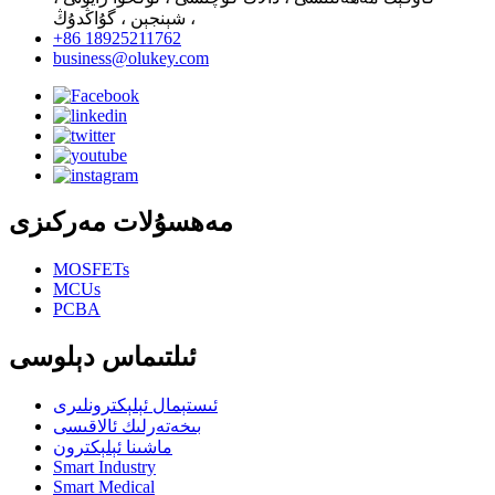
شېنجېن ، گۇاڭدۇڭ ،
+86 18925211762
business@olukey.com
مەھسۇلات مەركىزى
MOSFETs
MCUs
PCBA
ئىلتىماس دېلوسى
ئىستېمال ئېلېكترونلىرى
بىخەتەرلىك ئالاقىسى
ماشىنا ئېلېكترون
Smart Industry
Smart Medical