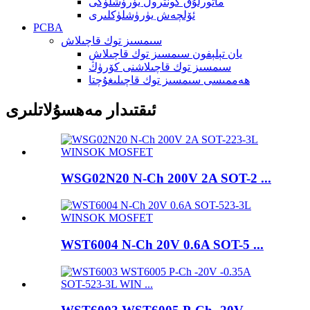
ماتورلۇق كونترول يۈرۈشلۈكى
ئۆلچەش يۈرۈشلۈكلىرى
PCBA
سىمسىز توك قاچىلاش
يان تېلېفون سىمسىز توك قاچىلاش
سىمسىز توك قاچىلاشنى كۆرۈڭ
ھەممىسى سىمسىز توك قاچىلىغۇچتا
ئىقتىدار مەھسۇلاتلىرى
WSG02N20 N-Ch 200V 2A SOT-2 ...
WST6004 N-Ch 20V 0.6A SOT-5 ...