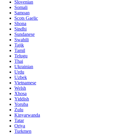
Slovenian
Somali
Samoan
Scots Gaelic
Shona
Sindhi
Sundanese
Swahili
Tajik
Tamil
Telugu
Thai
Ukrainian
Urdu
Uzbek
Vietnamese
Welsh
Xhosa
Yiddish
Yoruba
Zulu
Kinyarwanda
Tatar
Oriya
Turkmen