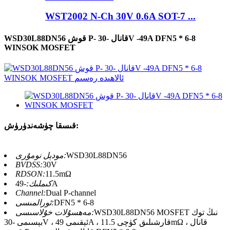
WST2002 N-Ch 30V 0.6A SOT-7 ...
WSD30L88DN56 قوش P- قانال -30V -49A DFN5 * 6-8
WINSOK MOSFET
قىسقا چۈشەندۈرۈش:
WSD30L88DN56
مودېل نومۇرى:
BVDSS:
30V
RDSON:
11.5mΩ
-49A
كىملىك:
Channel:
Dual P-channel
DFN5 * 6-8
ئورالمىسى:
WSD30L88DN56 MOSFET نىڭ توك
مەھسۇلات خۇلاسىسى:
بېسىمى -30V ، ئېقىمى 49A ، قارشىلىق كۈچى 11.5mΩ ، قانال