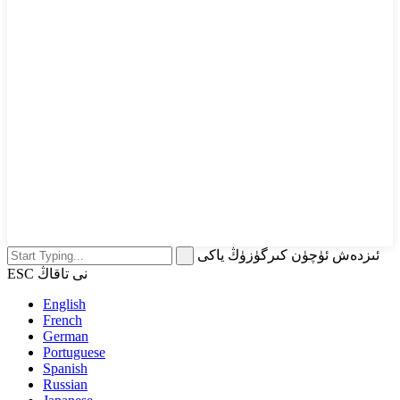
ئىزدەش ئۈچۈن كىرگۈزۈڭ ياكى
ESC نى تاقاڭ
English
French
German
Portuguese
Spanish
Russian