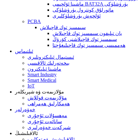
ماشىنا ئۆلچىمى BAT32A يۈرۈشلۈكى
ماتورلۇق كونترول يۈرۈشلۈكى
ئۆلچەش يۈرۈشلۈكلىرى
PCBA
سىمسىز توك قاچىلاش
يان تېلېفون سىمسىز توك قاچىلاش
سىمسىز توك قاچىلاشنى كۆرۈڭ
ھەممىسى سىمسىز توك قاچىلىغۇچتا
ئىلتىماس
ئىستېمال ئېلېكترونلىرى
بىخەتەرلىك ئالاقىسى
ماشىنا ئېلېكترون
Smart Industry
Smart Medical
IoT
مۇلازىمەت ۋە شېرىكلەر
مۇلازىمەت قوللاش
ھەمكارلىق ھەمراھى
خەۋەرلەر
مەھسۇلات ئۇچۇرى
سانائەت ئۇچۇرى
شىركەت خەۋەرلىرى
ئالاقىلىشىڭ
ئالاقىلىشىش ۋە تەكلىپ