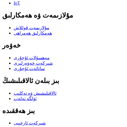
IoT
مۇلازىمەت ۋە ھەمكارلىق
مۇلازىمەت قوللاش
ھەمكارلىق ھەمراھى
خەۋەر
مەھسۇلات ئۇچۇرى
شىركەت خەۋەرلىرى
سانائەت ئۇچۇرى
بىز بىلەن ئالاقىلىشىڭ
ئالاقىلىشىش ۋە تەكلىپ
ئۈلگە تەلەپ
بىز ھەققىدە
شىركەت ئارخىپى