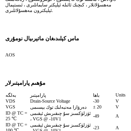
مەھسۇلاتلار ، كىچىك ئائىلە ئېلېكتر سايمانلىرى ، ئىستېمال
ئېلېكترون مەھسۇلاتلىرى.
ماس كېلىدىغان ماتېرىيال نومۇرى
AOS
مۇھىم پارامېتىرلار
Units
باھا
پارامېتىر
بەلگە
VDS
Drain-Source Voltage
-30
V
VGS
± 20
V
دەرۋازا مەنبەلىك توك بېسىمى
ID @ TC =
ئۈزلۈكسىز سۇ چىقىرىش ئېقىمى
-49
A
25 ℃
، VGS @ -10V1
ID @ TC =
ئۈزلۈكسىز سۇ چىقىرىش ئېقىمى
-23
A
100 ℃
، VGS @ -10V1