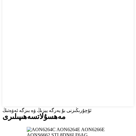
ئۇچۇرىڭىزنى بۇ يەرگە يېزىڭ ۋە بىزگە ئەۋەتىڭ
مەھسۇلات
سەھىپىلىرى