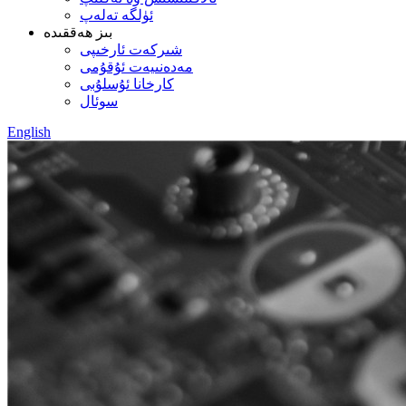
ئۈلگە تەلەپ
بىز ھەققىدە
شىركەت ئارخىپى
مەدەنىيەت ئۇقۇمى
كارخانا ئۇسلۇبى
سوئال
English