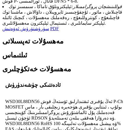
قوش P- قانال ، ئورالمىسى DFN5 * 6-8.
قوللىنىشچان پروگراممىلار:
ئېلېكترونلۇق تاماكا ، سىمسىز توك
قاچىلاش ، ماتور ، ئۇچقۇچىسىز ئايروپىلان ، داۋالاش ، ماشىنا توك
قاچىلىغۇچ ، كونتروللىغۇچ ، رەقەملىك مەھسۇلات ، كىچىك ئائىلە
ئېلېكتر سايمانلىرى ، ئىستېمال ئېلېكترون مەھسۇلاتلىرى.
PDF
سۈرۈشتۈرۈش ئەۋەتىش
مەھسۇلات تەپسىلاتى
ئىلتىماس
مەھسۇلات خەتكۈچلىرى
ئادەتتىكى چۈشەندۈرۈش
WSD30L88DN56 ئەڭ يۇقىرى ئىقتىدارلىق ئۆستەڭ قوش P-Ch
MOSFET بولۇپ ، ئىنتايىن يۇقىرى ھۈجەيرە زىچلىقى بار ، ماس
قەدەملىك پۇل ئالماشتۇرۇش پروگراممىلىرىنىڭ كۆپىنچىسى
ئۈچۈن ئېسىل RDSON ۋە دەرۋازا ھەققى بىلەن تەمىنلەيدۇ.
WSD30L88DN56 RoHS ۋە يېشىل مەھسۇلات تەلىپىگە 100%
EAS تولۇق ئىقتىدار ئىشەنچلىكلىكى بىلەن كاپالەتلىك قىلىنغان.