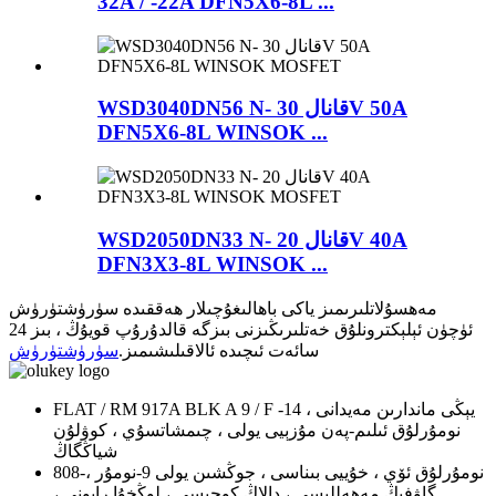
32A / -22A DFN5X6-8L ...
WSD3040DN56 N- قانال 30V 50A
DFN5X6-8L WINSOK ...
WSD2050DN33 N- قانال 20V 40A
DFN3X3-8L WINSOK ...
مەھسۇلاتلىرىمىز ياكى باھالىغۇچىلار ھەققىدە سۈرۈشتۈرۈش
ئۈچۈن ئېلېكترونلۇق خەتلىرىڭىزنى بىزگە قالدۇرۇپ قويۇڭ ، بىز 24
سائەت ئىچىدە ئالاقىلىشىمىز.
سۈرۈشتۈرۈش
FLAT / RM 917A BLK A 9 / F يېڭى ماندارىن مەيدانى ، 14-
نومۇرلۇق ئىلىم-پەن مۇزېيى يولى ، چىمشاتسۇي ، كوۋلۇن
شياڭگاڭ
808-نومۇرلۇق ئۆي ، خۇييى بىناسى ، جوڭشىن يولى 9-نومۇر ،
گاۋفېڭ مەھەللىسى ، دالاڭ كوچىسى ، لوڭخۇا رايونى ،