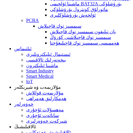
ماشىنا ئۆلچىمى BAT32A يۈرۈشلۈكى
ماتورلۇق كونترول يۈرۈشلۈكى
ئۆلچەش يۈرۈشلۈكلىرى
PCBA
سىمسىز توك قاچىلاش
يان تېلېفون سىمسىز توك قاچىلاش
سىمسىز توك قاچىلاشنى كۆرۈڭ
ھەممىسى سىمسىز توك قاچىلىغۇچتا
ئىلتىماس
ئىستېمال ئېلېكترونلىرى
بىخەتەرلىك ئالاقىسى
ماشىنا ئېلېكترون
Smart Industry
Smart Medical
IoT
مۇلازىمەت ۋە شېرىكلەر
مۇلازىمەت قوللاش
ھەمكارلىق ھەمراھى
خەۋەرلەر
مەھسۇلات ئۇچۇرى
سانائەت ئۇچۇرى
شىركەت خەۋەرلىرى
ئالاقىلىشىڭ
ئالاقىلىشىش ۋە تەكلىپ