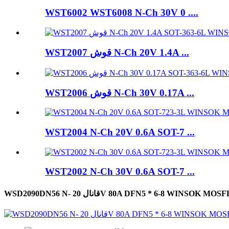
WST6002 WST6008 N-Ch 30V 0 ....
WST2007 قوش N-Ch 20V 1.4A ...
WST2006 قوش N-Ch 30V 0.17A ...
WST2004 N-Ch 20V 0.6A SOT-7 ...
WST2002 N-Ch 30V 0.6A SOT-7 ...
WSD2090DN- قانال 20V 80A DFN5 * 6-8 WINSOK MOSFET