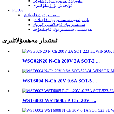
ماتورلۇق كونترول يۈرۈشلۈكى
ئۆلچەش يۈرۈشلۈكلىرى
PCBA
سىمسىز توك قاچىلاش
يان تېلېفون سىمسىز توك قاچىلاش
سىمسىز توك قاچىلاشنى كۆرۈڭ
ھەممىسى سىمسىز توك قاچىلىغۇچتا
ئىقتىدار مەھسۇلاتلىرى
WSG02N20 N-Ch 200V 2A SOT-2 ...
WST6004 N-Ch 20V 0.6A SOT-5 ...
WST6003 WST6005 P-Ch -20V -...