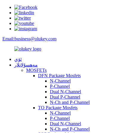
Email:
business@olukey.com
ئۆي
مەھسۇلاتلار
MOSFETs
DFN Package Mosfets
N-Channel
P-Channel
Dual N-Channel
Dual P-Channel
N-Ch and P-Channel
TO Package Mosfets
N-Channel
P-Channel
Dual N-Channel
N-Ch and P-Channel