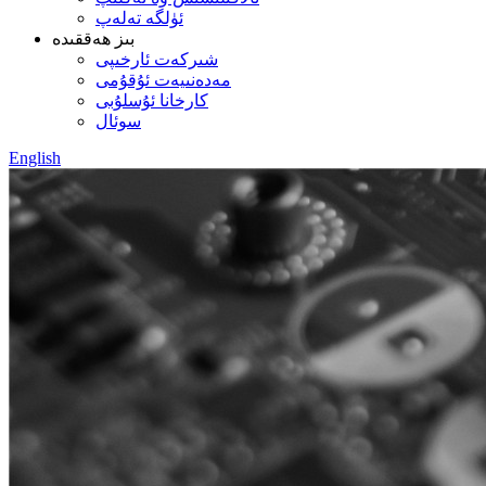
ئۈلگە تەلەپ
بىز ھەققىدە
شىركەت ئارخىپى
مەدەنىيەت ئۇقۇمى
كارخانا ئۇسلۇبى
سوئال
English